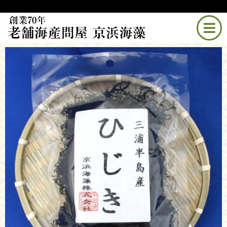
TOP
/
オンラインショップ
/
三浦ひじき